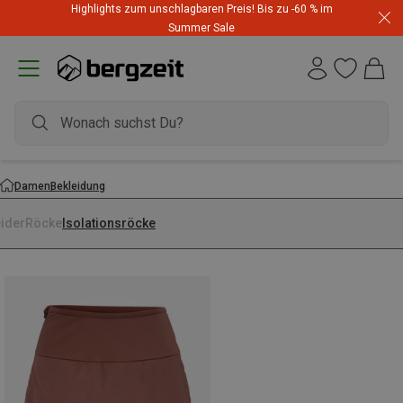
Highlights zum unschlagbaren Preis! Bis zu -60 % im
Summer Sale
Damen
Bekleidung
eider
Röcke
Isolationsröcke