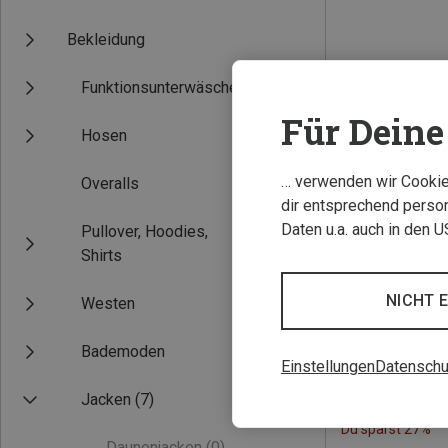
Bekleidung
Funktionsunterwäsche
Für Deine 
Hosen
… verwenden wir Cookies
Overalls
dir entsprechend person
Daten u.a. auch in den 
Pullover, Hoodies,
Shirts
NICHT 
Westen
Bademoden
Einstellungen
Datenschu
Jacken
(7)
Du sparst 27%
Daunenjacken
(0)