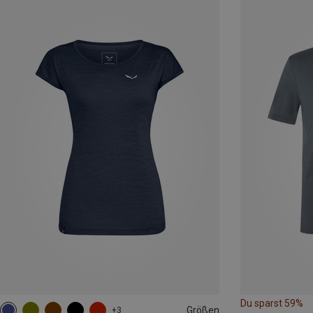
Du sparst 59%
Größen
+3