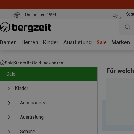
Kost
Online seit 1999
Eur
Damen
Herren
Kinder
Ausrüstung
Sale
Marken
Sale
Kinder
Bekleidung
Jacken
Für welch
Sale
Kinder
Accessoires
Ausrüstung
Schuhe