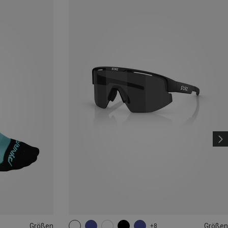
Größen
Größen
+8