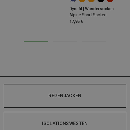
35|36|37|38
39|40|41|42
43
Dynafit | Wandersocken
Alpine Short Socken
17,95 €
REGENJACKEN
ISOLATIONSWESTEN