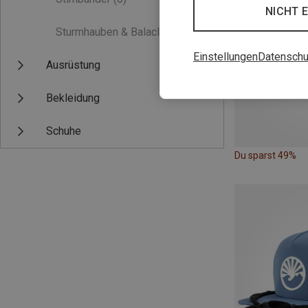
NICHT 
Sturmhauben & Balaclavas
(0)
Einstellungen
Datenschu
Ausrüstung
Bekleidung
Schuhe
Du sparst 49%