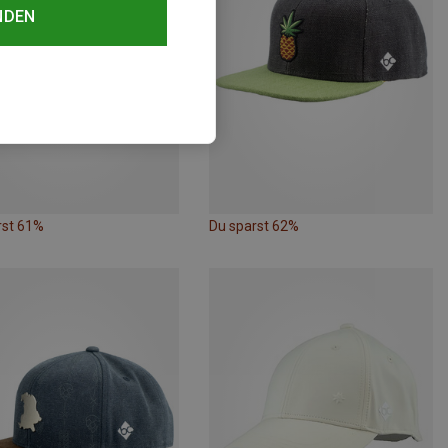
NDEN
rst 61%
Du sparst 62%