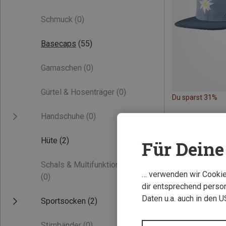
Schmuck
(0)
Basecaps
(55)
Gamaschen
(0)
Gürtel & Hosenträger
(0)
Du sparst 31%
Handschuhe
(0)
Hüte
(2)
Für Deine 
Schals & Multifunktionstücher
… verwenden wir Cookies
(0)
dir entsprechend person
Daten u.a. auch in den 
Sportsocken
(2)
Stirnbänder
(0)