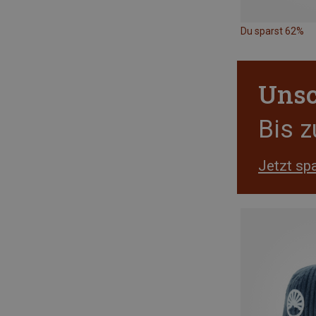
Du sparst 62%
Unsc
Bis 
Jetzt sp