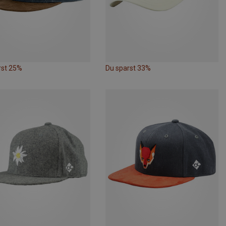
rst 25%
Du sparst 33%