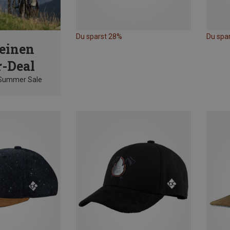
Du sparst 28%
Du spa
einen
-Deal
 Summer Sale