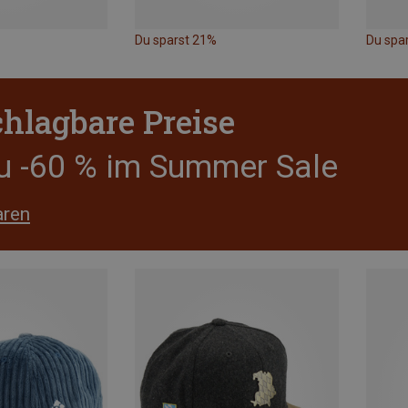
Du sparst 21%
Du spa
hlagbare Preise
zu -60 % im Summer Sale
aren