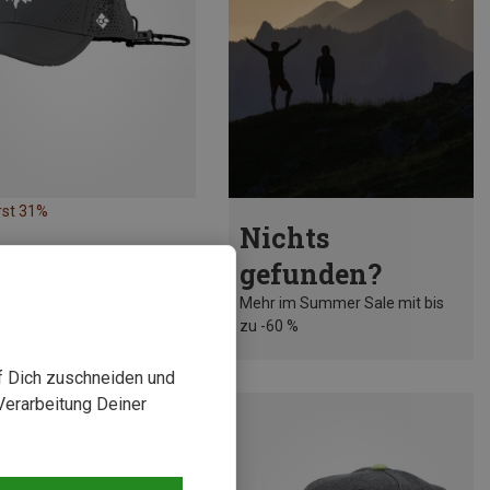
rst 31%
Nichts
gefunden?
Mehr im Summer Sale mit bis
zu -60 %
uf Dich zuschneiden und
Verarbeitung Deiner