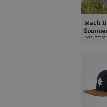
Mach D
Sommer
Spare jetzt im