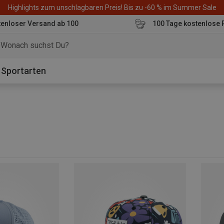
Highlights zum unschlagbaren Preis! Bis zu -60 % im Summer Sale
enloser Versand ab 100
100 Tage kostenlose 
o
Sportarten