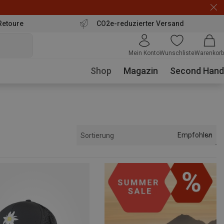
Retoure
CO2e-reduzierter Versand
Mein Konto
Wunschliste
Warenkorb
Shop
Magazin
Second Hand
Empfohlen
Sortierung