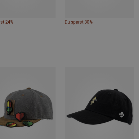
rst 24%
Du sparst 30%