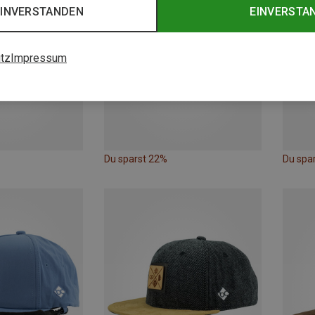
EINVERSTANDEN
EINVERSTA
tz
Impressum
Du sparst 22%
Du spa