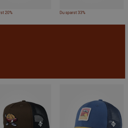
rst 20%
Du sparst 33%