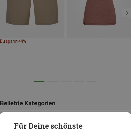
Du sparst 44%
Beliebte Kategorien
Für Deine schönste
BEKLEIDUNG