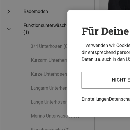
Bademoden
Funktionsunterwäsche
Für Deine 
(1)
… verwenden wir Cookies
3/4 Unterhosen
(0)
dir entsprechend person
Du sparst 38%
Daten u.a. auch in den 
Kurzarm Unterhemden
(0)
Kurze Unterhosen
(0)
NICHT 
Langarm Unterhemden
(0)
Einstellungen
Datenschu
Lange Unterhosen
(0)
Merino Unterwäsche
(0)
Skiunterwäsche
(0)