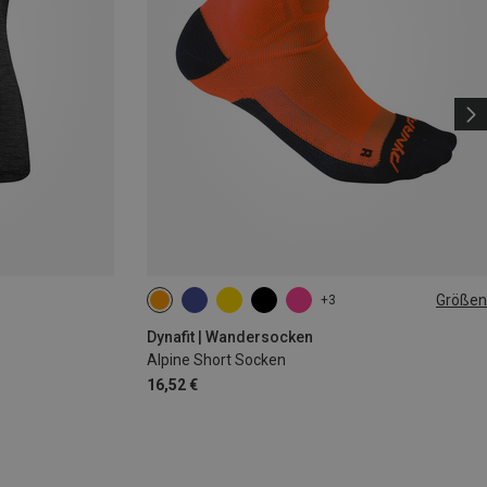
Größen
+3
35|36|37|38
39|40|41|42
43|44|45|46
Dynafit | Wandersocken
Alpine Short Socken
16,52 €