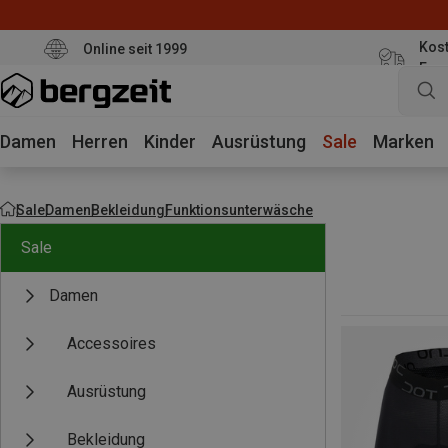
Kost
Online seit 1999
Eur
Damen
Herren
Kinder
Ausrüstung
Sale
Marken
Sale
Damen
Bekleidung
Funktionsunterwäsche
Sale
Damen
Accessoires
Ausrüstung
Bekleidung