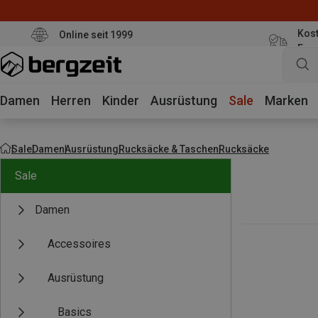
Kost
Online seit 1999
Eur
Damen
Herren
Kinder
Ausrüstung
Sale
Marken
Sale
Damen
Ausrüstung
Rucksäcke & Taschen
Rucksäcke
Sale
Damen
Accessoires
Ausrüstung
Basics