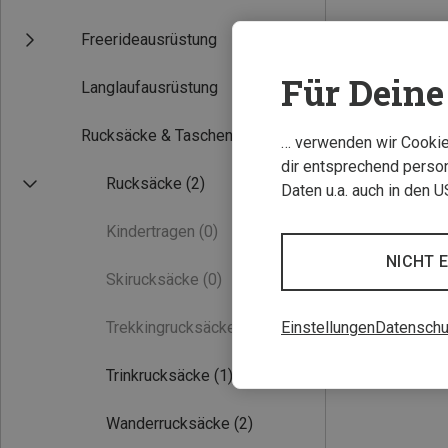
Freerideausrüstung
Für Deine 
Langlaufausrüstung
Rucksäcke & Taschen
… verwenden wir Cookies
dir entsprechend person
Rucksäcke
(2)
Daten u.a. auch in den 
Kindertragen
(0)
NICHT 
Skirucksäcke
(0)
Einstellungen
Datenschu
Trekkingrucksäcke
(0)
Trinkrucksäcke
(1)
Wanderrucksäcke
(2)