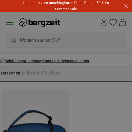
Highlights zum unschlagbaren Preis! Bis zu -60 % im
Summer Sale
Sale
Damen
Ausrüstung
Outdoor & Reiseausrüstung
isetaschen
Rollkoffer & Trolleys