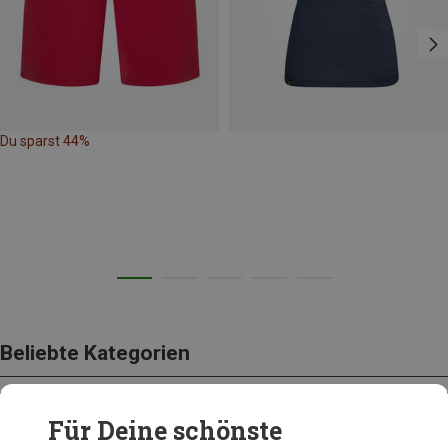
Du sparst 44%
Beliebte Kategorien
Für Deine schönste
BEKLEIDUNG