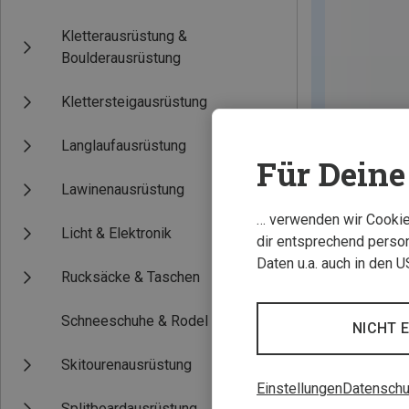
Kletterausrüstung &
Boulderausrüstung
Klettersteigausrüstung
Langlaufausrüstung
Für Deine 
Lawinenausrüstung
… verwenden wir Cookies
Licht & Elektronik
dir entsprechend person
Daten u.a. auch in den 
Rucksäcke & Taschen
Schneeschuhe & Rodel
NICHT 
Skitourenausrüstung
Einstellungen
Datenschu
Splitboardausrüstung