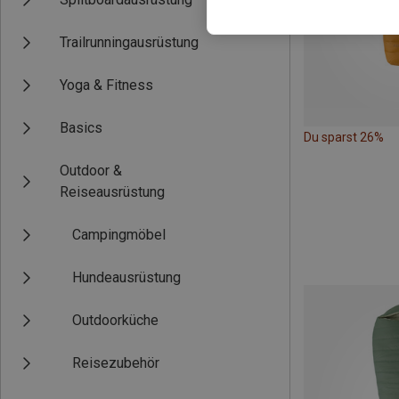
Trailrunningausrüstung
Yoga & Fitness
Basics
Du sparst 26%
Outdoor &
Reiseausrüstung
Campingmöbel
Hundeausrüstung
Outdoorküche
Reisezubehör