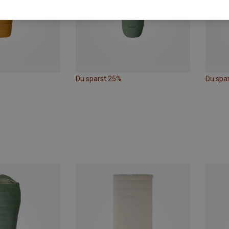
Du sparst 25%
Du spa