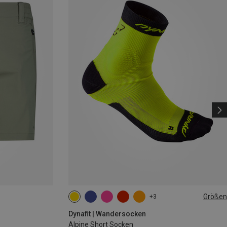
Größen
+3
35|36|37|38
39|40|41|42
43|44|45|46
Dynafit | Wandersocken
Alpine Short Socken