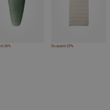
rst 26%
Du sparst 25%