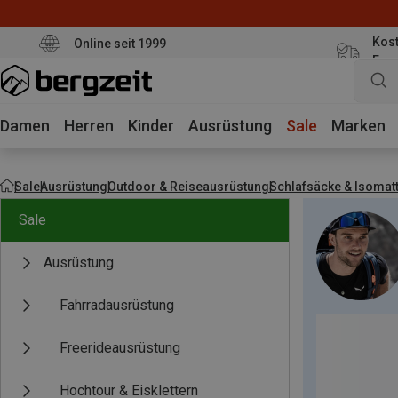
Kost
Online seit 1999
Eur
Damen
Herren
Kinder
Ausrüstung
Sale
Marken
Sale
Ausrüstung
Outdoor & Reiseausrüstung
Schlafsäcke & Isomat
Sale
Ausrüstung
Fahrradausrüstung
Freerideausrüstung
Hochtour & Eisklettern