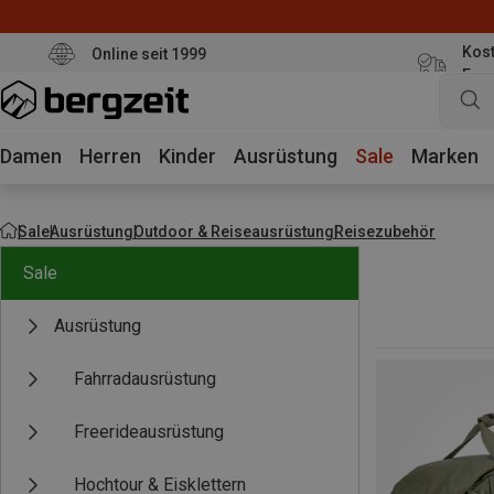
Kost
Online seit 1999
Eur
Damen
Herren
Kinder
Ausrüstung
Sale
Marken
Sale
Ausrüstung
Outdoor & Reiseausrüstung
Reisezubehör
Sale
Ausrüstung
Fahrradausrüstung
Freerideausrüstung
Hochtour & Eisklettern