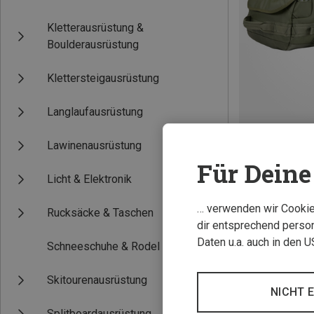
Kletterausrüstung &
Boulderausrüstung
Klettersteigausrüstung
Langlaufausrüstung
Du sparst 54%
Lawinenausrüstung
Für Deine 
Licht & Elektronik
… verwenden wir Cookies
Rucksäcke & Taschen
dir entsprechend person
Daten u.a. auch in den 
Schneeschuhe & Rodel
Skitourenausrüstung
NICHT 
Splitboardausrüstung