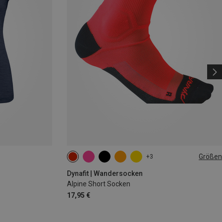
Größen
+3
39|40|41|42
43|44|45|46
Dynafit | Wandersocken
Alpine Short Socken
17,95 €