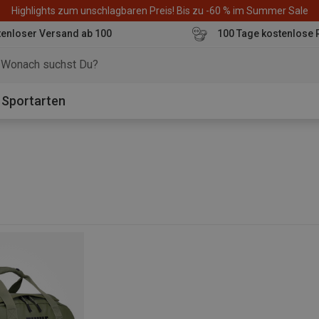
Highlights zum unschlagbaren Preis! Bis zu -60 % im Summer Sale
enloser Versand ab 100
100 Tage kostenlose 
o
Sportarten