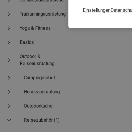
Einstellungen
Datenschu
Trailrunningausrüstung
Yoga & Fitness
Basics
Outdoor &
Reiseausrüstung
Campingmöbel
Hundeausrüstung
Outdoorküche
Reisezubehör
(1)