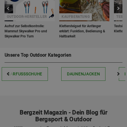
OUTDOOR-HERSTELLER
KAUFBERATUNG
TESTS
Aufruf zur Selbstkontrolle:
Klettersteigset für Anfänger
Testsieg
Mammut Skywalker Pro und
erklärt: Funktion, Bedienung &
Kletters
Skywalker Pro Turn
Haltbarkeit
Unsere Top Outdoor Kategorien
BARFUSSSCHUHE
DAUNENJACKEN
Bergzeit Magazin - Dein Blog für
Bergsport & Outdoor