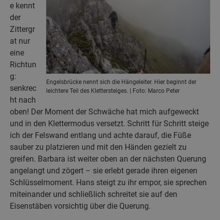
e kennt
der
Zittergr
at nur
eine
Richtun
g:
Engelsbrücke nennt sich die Hängeleiter. Hier beginnt der
senkrec
leichtere Teil des Klettersteiges. | Foto: Marco Peter
ht nach
oben! Der Moment der Schwäche hat mich aufgeweckt
und in den Klettermodus versetzt. Schritt für Schritt steige
ich der Felswand entlang und achte darauf, die Füße
sauber zu platzieren und mit den Händen gezielt zu
greifen. Barbara ist weiter oben an der nächsten Querung
angelangt und zögert – sie erlebt gerade ihren eigenen
Schlüsselmoment. Hans steigt zu ihr empor, sie sprechen
miteinander und schließlich schreitet sie auf den
Eisenstäben vorsichtig über die Querung.