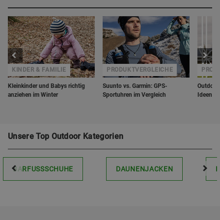
KINDER & FAMILIE
PRODUKTVERGLEICHE
PROD
Kleinkinder und Babys richtig
Suunto vs. Garmin: GPS-
Outdoor-
anziehen im Winter
Sportuhren im Vergleich
Ideen f
Unsere Top Outdoor Kategorien
BARFUSSSCHUHE
DAUNENJACKEN