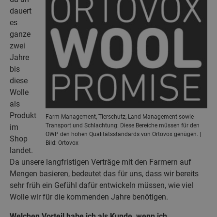
dauert
es
ganze
zwei
Jahre
bis
diese
Wolle
als
Produkt
Farm Management, Tierschutz, Land Management sowie
Transport und Schlachtung: Diese Bereiche müssen für den
im
OWP den hohen Qualitätsstandards von Ortovox genügen. |
Shop
Bild: Ortovox
landet.
Da unsere langfristigen Verträge mit den Farmern auf
Mengen basieren, bedeutet das für uns, dass wir bereits
sehr früh ein Gefühl dafür entwickeln müssen, wie viel
Wolle wir für die kommenden Jahre benötigen.
Welchen Vorteil habe ich als Kunde, wenn ich