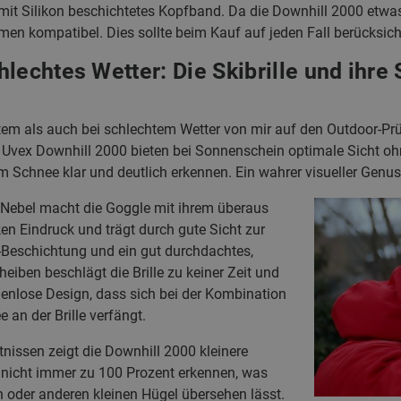
mit Silikon beschichtetes Kopfband. Da die Downhill 2000 etwas g
elmen kompatibel. Dies sollte beim Kauf auf jeden Fall berücksich
lechtes Wetter: Die Skibrille und ihre 
tem als auch bei schlechtem Wetter von mir auf den Outdoor-Prüfs
r Uvex Downhill 2000 bieten bei Sonnenschein optimale Sicht o
m Schnee klar und deutlich erkennen. Ein wahrer visueller Genuss
 Nebel macht die Goggle mit ihrem überaus
en Eindruck und trägt durch gute Sicht zur
g-Beschichtung und ein gut durchdachtes,
eiben beschlägt die Brille zu keiner Zeit und
enlose Design, dass sich bei der Kombination
 an der Brille verfängt.
nissen zeigt die Downhill 2000 kleinere
 nicht immer zu 100 Prozent erkennen, was
n oder anderen kleinen Hügel übersehen lässt.