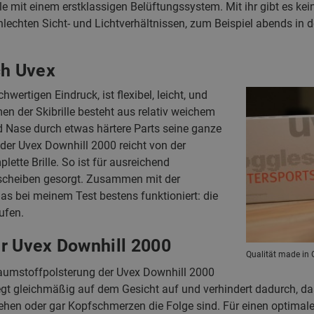
lle mit einem erstklassigen Belüftungssystem. Mit ihr gibt es k
schlechten Sicht- und Lichtverhältnissen, zum Beispiel abends 
ch Uvex
wertigen Eindruck, ist flexibel, leicht, und
men der Skibrille besteht aus relativ weichem
nd Nase durch etwas härtere Parts seine ganze
der Uvex Downhill 2000 reicht von der
tte Brille. So ist für ausreichend
scheiben gesorgt. Zusammen mit der
s bei meinem Test bestens funktioniert: die
ufen.
r Uvex Downhill 2000
Qualität made in G
haumstoffpolsterung der Uvex Downhill 2000
iegt gleichmäßig auf dem Gesicht auf und verhindert dadurch, 
en oder gar Kopfschmerzen die Folge sind. Für einen optimale