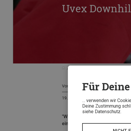
Uvex Downhill
Tests & Neuheiten
Testberichte
Für Deine 
Von
Philipp Koller
19. Februar 2015
… verwenden wir Cookies
Deine Zustimmung schlie
siehe Datenschutz.
"Weniger Rahmen, mehr Sicht" ver
einlösen kann, erfährst Du im Tes
NICHT 