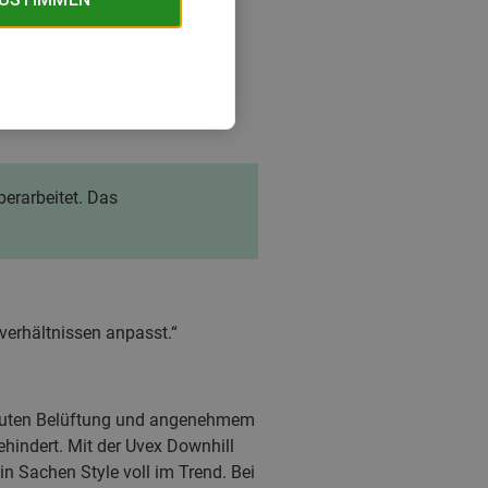
erarbeitet. Das
verhältnissen anpasst.“
er guten Belüftung und angenehmem
ehindert. Mit der Uvex Downhill
n Sachen Style voll im Trend. Bei