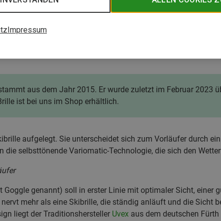
tz
Impressum
wnhill 2000
Downhill 2000
 stammt aus dem Jahr 2015. Er wurde zuletzt im Februar 2023 üb
ille ist bei uns im Shop erhältlich.
ibrille aufgelegt. Sie unterscheidet sich zum Vorläufer durch ein
n die selbsttönende Variomatic-Technologie, die sich den Wetter
äufer
 Goggle genannt) soll in erster Linie mit optimaler Sicht, ein
ervt mehr als eine Skibrille, die ständig anläuft und die Sicht b
n liegt der Traditionshersteller
Uvex
aus dem deutschen Fürth i