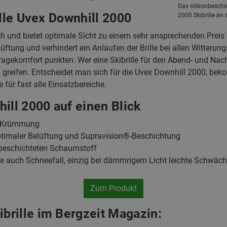
Das silikonbeschi
ille Uvex Downhill 2000
2000 Skibrille an d
ch und bietet optimale Sicht zu einem sehr ansprechenden Preis
lüftung und verhindert ein Anlaufen der Brille bei allen Witter
gekomfort punkten. Wer eine Skibrille für den Abend- und Nacht
greifen. Entscheidet man sich für die Uvex Downhill 2000, bek
e für fast alle Einsatzbereiche.
ill 2000 auf einen Blick
tz Krümmung
ptimaler Belüftung und Supravision®-Beschichtung
rbeschichteten Schaumstoff
ie auch Schneefall, einzig bei dämmrigem Licht leichte Schwäc
Zum Produkt
rille im Bergzeit Magazin: