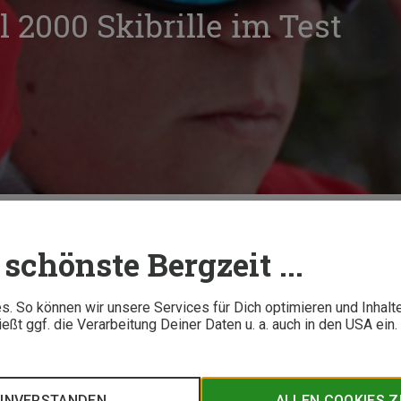
 2000 Skibrille im Test
Uvex Downhill 2000 Skibrille im Test
schönste Bergzeit ...
4 M
. So können wir unsere Services für Dich optimieren und Inhalt
ßt ggf. die Verarbeitung Deiner Daten u. a. auch in den USA ein
spricht die Skibrille Uvex Downhill 2000. Ob sie das bei gute
t von Philipp Koller.
EINVERSTANDEN
ALLEN COOKIES 