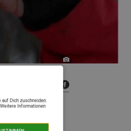
Philipp
Koller
inuten Lesezeit
e auf Dich zuschneiden.
. Weitere Informationen
m wie bei schlechtem Wetter
ZUSTIMMEN