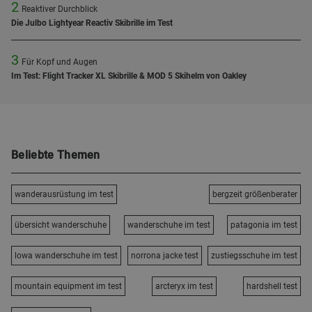
2
Reaktiver Durchblick
Die Julbo Lightyear Reactiv Skibrille im Test
3
Für Kopf und Augen
Im Test: Flight Tracker XL Skibrille & MOD 5 Skihelm von Oakley
Beliebte Themen
wanderausrüstung im test
bergzeit größenberater
übersicht wanderschuhe
wanderschuhe im test
patagonia im test
lowa wanderschuhe im test
norrona jacke test
zustiegsschuhe im test
mountain equipment im test
arcteryx im test
hardshell test