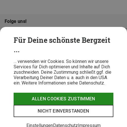
Folge uns!
Für Deine schönste Bergzeit
...
… verwenden wir Cookies. So können wir unsere
Services für Dich optimieren und Inhalte auf Dich
zuschneiden. Deine Zustimmung schließt ggf. die
Verarbeitung Deiner Daten u. a. auch in den USA
ein. Weitere Informationen siehe Datenschutz.
AGB
Datenschutz
Widerrufsbelehrung
Impressum
Hinweisgeber
Erklärung
ALLEN COOKIES ZUSTIMMEN
Barrierefr
NICHT EINVERSTANDEN
© 2026 Bergzeit GmbH © Bergsport, Outdoor & Trekking Shop
Einstellungen
Datenschutz
Impressum