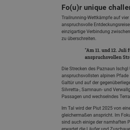
Fo(u)r unique chall
Trailrunning-Wettkämpfe auf vier 
anspruchsvolle Entdeckungsreise 
einzigartige Verbindung zwischen
zu überschreiten.
Am 11. und 12. Juli 
anspruchsvollen Str
Die Strecken des Paznaun Ischgl U
anspruchsvollsten alpinen Pfade 
Galtür und auf der gegenüberliege
Silvretta-, Samnaun- und Verwallg
Passagen und wechselndes Terrai
Im Tal wird der Piut 2025 von e
gleichermaßen anspricht. Im Fokus
sind auch einige der namhaften P
erwartet die Läufer und Zuschaue