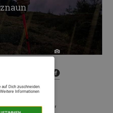
Paznaun
TVB
Paznaun
–
Ischgl
inuten Lesezeit
e auf Dich zuschneiden.
. Weitere Informationen
nde Berglandschaft der Region
ietet der Wettbewerb sowohl für
st ab sofort möglich.
ZUSTIMMEN