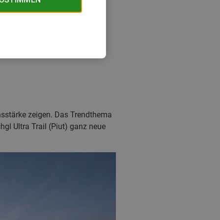
nsstärke zeigen. Das Trendthema
l Ultra Trail (Piut) ganz neue