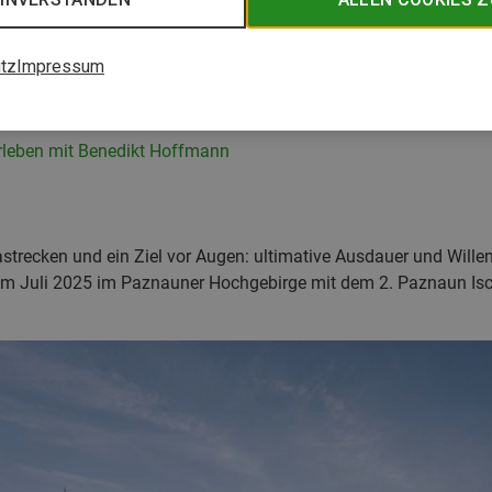
tz
Impressum
erleben mit Benedikt Hoffmann
trecken und ein Ziel vor Augen: ultimative Ausdauer und Wille
m Juli 2025 im Paznauner Hochgebirge mit dem 2. Paznaun Ischg