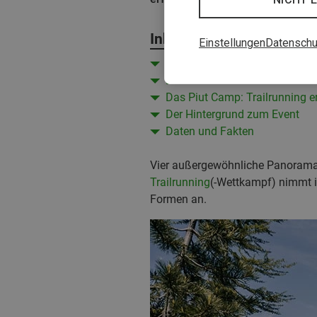
Inhalt
Einstellungen
Datenschu
Fo(u)r unique challenges
Die etwas kürzeren Strecken
Das Piut Camp: Trailrunning 
Der Hintergrund zum Event
Daten und Fakten
Vier außergewöhnliche Panoramas
Trailrunning
(-Wettkampf) nimmt i
Formen an.