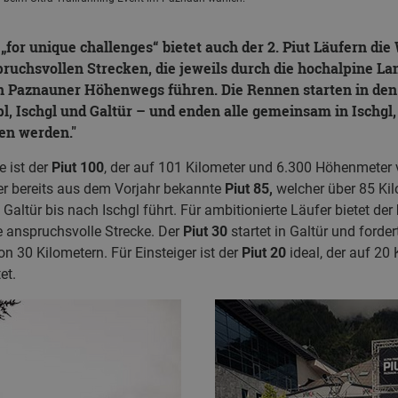
or unique challenges“ bietet auch der 2. Piut Läufern die
ruchsvollen Strecken, die jeweils durch die hochalpine La
n Paznauner Höhenwegs führen. Die Rennen starten in den 
l, Ischgl und Galtür – und enden alle gemeinsam in Ischgl,
en werden.
e ist der
Piut
100
, der auf 101 Kilometer und 6.300 Höhenmeter 
der bereits aus dem Vorjahr bekannte
Piut 85,
welcher über 85 Ki
altür bis nach Ischgl führt. Für ambitionierte Läufer bietet der
 anspruchsvolle Strecke. Der
Piut 30
startet in Galtür und forde
 30 Kilometern. Für Einsteiger ist der
Piut 20
ideal, der auf 20
et.