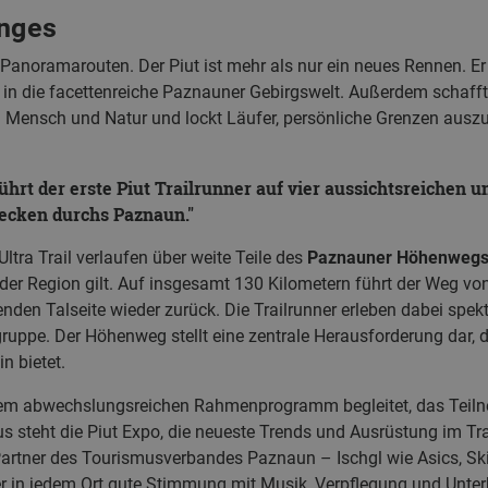
enges
Panoramarouten. Der Piut ist mehr als nur ein neues Rennen. Er
in die facettenreiche Paznauner Gebirgswelt. Außerdem schafft
 Mensch und Natur und lockt Läufer, persönliche Grenzen auszut
führt der erste Piut Trailrunner auf vier aussichtsreichen 
ecken durchs Paznaun.
ltra Trail verlaufen über weite Teile des
Paznauner Höhenweg
der Region gilt. Auf insgesamt 130 Kilometern führt der Weg vo
nden Talseite wieder zurück. Die Trailrunner erleben dabei spek
ruppe. Der Höhenweg stellt eine zentrale Herausforderung dar, 
n bietet.
inem abwechslungsreichen Rahmenprogramm begleitet, das Teil
 steht die Piut Expo, die neueste Trends und Ausrüstung im Trai
artner des Tourismusverbandes Paznaun – Ischgl wie Asics, Skin
r in jedem Ort gute Stimmung mit Musik, Verpflegung und Unter