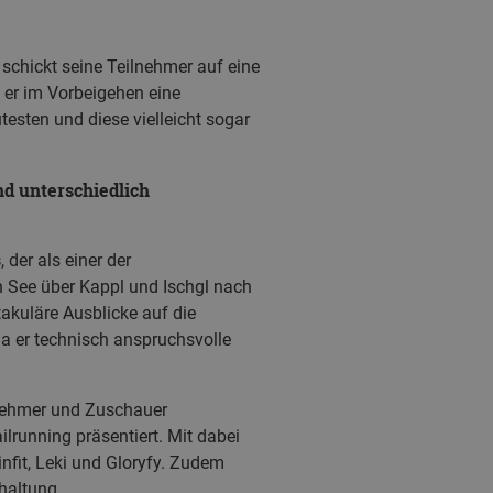
 schickt seine Teilnehmer auf eine
 er im Vorbeigehen eine
esten und diese vielleicht sogar
und unterschiedlich
s
, der als einer der
n See über Kappl und Ischgl nach
takuläre Ausblicke auf die
da er technisch anspruchsvolle
nehmer und Zuschauer
lrunning präsentiert. Mit dabei
fit, Leki und Gloryfy. Zudem
haltung.