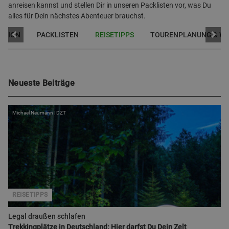
anreisen kannst und stellen Dir in unseren Packlisten vor, was Du
alles für Dein nächstes Abenteuer brauchst.
RATION
PACKLISTEN
REISETIPPS
TOURENPLANUNG & W
Neueste Beiträge
Michael Neumann | DZT
REISETIPPS
Legal draußen schlafen
Trekkingplätze in Deutschland: Hier darfst Du Dein Zelt