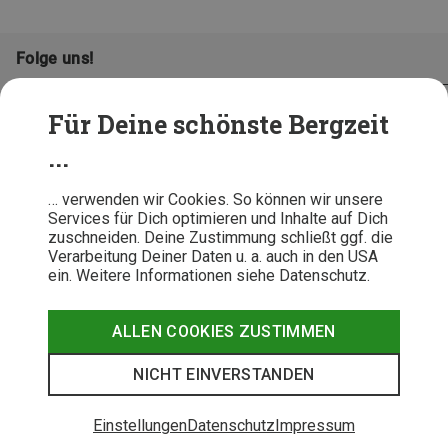
Folge uns!
Für Deine schönste Bergzeit
...
… verwenden wir Cookies. So können wir unsere
Services für Dich optimieren und Inhalte auf Dich
zuschneiden. Deine Zustimmung schließt ggf. die
Verarbeitung Deiner Daten u. a. auch in den USA
ein. Weitere Informationen siehe Datenschutz.
AGB
Datenschutz
Widerrufsbelehrung
Impressum
Hinweisgeber
Erklärung
ALLEN COOKIES ZUSTIMMEN
Barrierefr
NICHT EINVERSTANDEN
© 2026 Bergzeit GmbH © Bergsport, Outdoor & Trekking Shop
Einstellungen
Datenschutz
Impressum