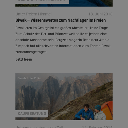
NACHHALTIGER BERGSPORT
Unter freiem Himmel
18. Juni 2018
Biwak – Wissenswertes zum Nachtlager im Freien
Biwakieren im Gebirge ist ein großes Abenteuer - keine Frage.
Zum Schutz der Tier- und Pflanzenwelt sollte es jedoch eine
absolute Ausnahme sein. Bergzeit Magazin-Redakteur Arnold
Zimprich hat alle relevanten Informationen zum Thema Biwak
zusammengetragen.
Jetzt lesen
Vaude / Hari Pulko
KAUFBERATUNG
Unterwegs zuhause im Zelt
14. Februar 2015