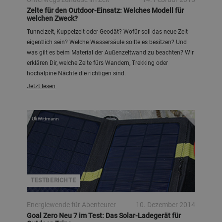
Zelte für den Outdoor-Einsatz: Welches Modell für
welchen Zweck?
Tunnelzelt, Kuppelzelt oder Geodät? Wofür soll das neue Zelt
eigentlich sein? Welche Wassersäule sollte es besitzen? Und
was gilt es beim Material der Außenzeltwand zu beachten? Wir
erklären Dir, welche Zelte fürs Wandern, Trekking oder
hochalpine Nächte die richtigen sind.
Jetzt lesen
Uli Wittmann
TESTBERICHTE
Energiewende für Abenteurer
10. Dezember 2014
Goal Zero Neu 7 im Test: Das Solar-Ladegerät für