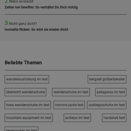
2
Wenn es kracht
Zelten bei Gewitter: So verhältst Du Dich richtig
3
Nicht ganz dicht?
Isomatte flicken: So wird sie wieder dicht
Beliebte Themen
wanderausrüstung im test
bergzeit größenberater
übersicht wanderschuhe
wanderschuhe im test
patagonia im test
lowa wanderschuhe im test
norrona jacke test
zustiegsschuhe im test
mountain equipment im test
arcteryx im test
hardshell test
regenjacken im test