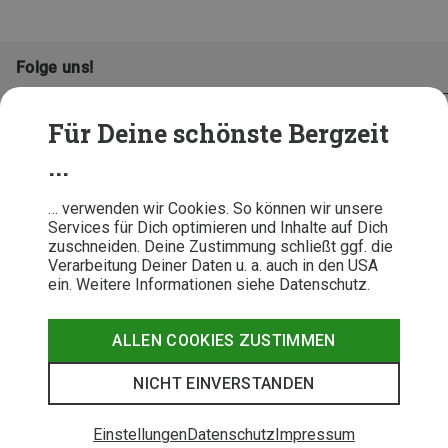
Folge uns!
Für Deine schönste Bergzeit
...
… verwenden wir Cookies. So können wir unsere
Services für Dich optimieren und Inhalte auf Dich
zuschneiden. Deine Zustimmung schließt ggf. die
Verarbeitung Deiner Daten u. a. auch in den USA
ein. Weitere Informationen siehe Datenschutz.
AGB
Datenschutz
Widerrufsbelehrung
Impressum
Hinweisgeber
Erklärung
ALLEN COOKIES ZUSTIMMEN
Barrierefr
NICHT EINVERSTANDEN
© 2026 Bergzeit GmbH © Bergsport, Outdoor & Trekking Shop
Einstellungen
Datenschutz
Impressum