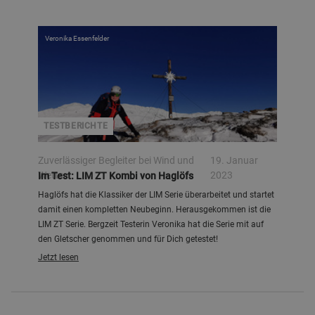
Veronika Essenfelder
TESTBERICHTE
Zuverlässiger Begleiter bei Wind und
19. Januar
Wetter
2023
Im Test: LIM ZT Kombi von Haglöfs
Haglöfs hat die Klassiker der LIM Serie überarbeitet und startet
damit einen kompletten Neubeginn. Herausgekommen ist die
LIM ZT Serie. Bergzeit Testerin Veronika hat die Serie mit auf
den Gletscher genommen und für Dich getestet!
Jetzt lesen