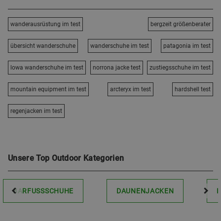
wanderausrüstung im test
bergzeit größenberater
übersicht wanderschuhe
wanderschuhe im test
patagonia im test
lowa wanderschuhe im test
norrona jacke test
zustiegsschuhe im test
mountain equipment im test
arcteryx im test
hardshell test
regenjacken im test
Unsere Top Outdoor Kategorien
BARFUSSSCHUHE
DAUNENJACKEN