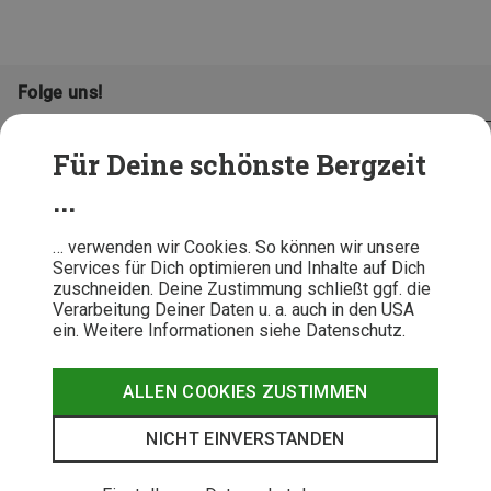
Folge uns!
Für Deine schönste Bergzeit
...
… verwenden wir Cookies. So können wir unsere
Services für Dich optimieren und Inhalte auf Dich
zuschneiden. Deine Zustimmung schließt ggf. die
Verarbeitung Deiner Daten u. a. auch in den USA
ein. Weitere Informationen siehe Datenschutz.
AGB
Datenschutz
Widerrufsbelehrung
Impressum
Hinweisgeber
Erklärung
ALLEN COOKIES ZUSTIMMEN
Barrierefr
NICHT EINVERSTANDEN
© 2026 Bergzeit GmbH © Bergsport, Outdoor & Trekking Shop