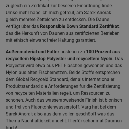
zugleich ein Zertifikat zur besseren Einordnung finde.
Umso mehr habe ich mich gefreut, am Sarek Anorak
gleich mehrere Zettelchen zu entdecken. Die Daune
verfügt über das
Responsible Down Standard Zertifikat
,
das die Herkunft von Daunen aus zertifizierten Betrieben
mit ethisch einwandfreier Haltung garantiert.
Außenmaterial und Futter
bestehen zu
100 Prozent aus
recyceltem Ripstop Polyester und recyceltem Nyoln.
Das
Polyester wird etwa aus PET-Flaschen gewonnen und das
Nylon aus alten Fischernetzen. Beide Stoffe entsprechen
dem Global Recyceld Standard, der als internationaler
Produktstandard die Anforderungen für die Zertifizierung
von recycelten Materialien regelt, um Ressourcen zu
schonen. Auch das wasserabweisende Finish ist bionisch
und frei von Fluorkohlenwasserstoff. Varg hat bei dem
Sarek Anorak also aus dem vollen geschöpft was das
Thema Nachhaltigkeit angeht. Hierfür schonmal Daumen
hoch!