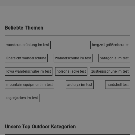
Beliebte Themen
wanderausrüstung im test
bergzeit größenberater
übersicht wanderschuhe
wanderschuhe im test
patagonia im test
lowa wanderschuhe im test
norrona jacke test
zustiegsschuhe im test
mountain equipment im test
arcteryx im test
hardshell test
regenjacken im test
Unsere Top Outdoor Kategorien