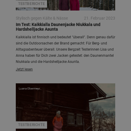
TESTBERICHTE
Stylisch gegen Kälte & Nässe
21. Februar 2023
Im Test: Kaikkialla Daunenjacke Niukkala und
Hardshelljacke Asunta
Kaikkialla ist finnisch und bedeutet "überall". Denn genau dafür
sind die Outdoorsachen der Brand gemacht: Für Berg- und
Alltagsabenteuer überall. Unsere Bergzeit Testerinnen Lisa und
Anna haben für Dich zwei Jacken getestet: den Daunenmantel
Niukkala und die Hardshelljacke Asunta.
Jetzt lesen
Luana Obermeyr
TESTBERICHTE