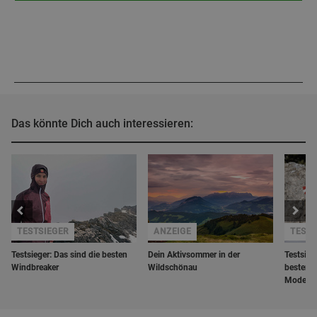
Das könnte Dich auch interessieren:
TESTSIEGER
ANZEIGE
TESTS
Testsieger: Das sind die besten
Dein Aktivsommer in der
Testsieg
Windbreaker
Wildschönau
besten f
Modelle