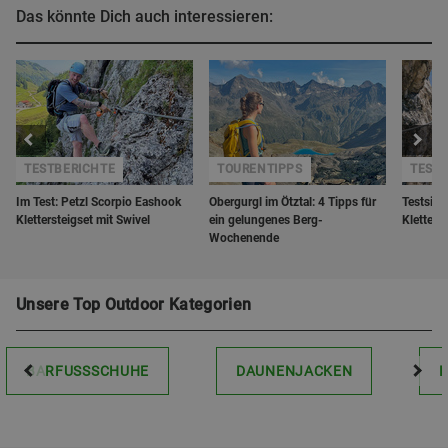
Das könnte Dich auch interessieren:
TESTBERICHTE
TOURENTIPPS
TESTS
Im Test: Petzl Scorpio Eashook
Obergurgl im Ötztal: 4 Tipps für
Testsieg
Klettersteigset mit Swivel
ein gelungenes Berg-
Kletters
Wochenende
Unsere Top Outdoor Kategorien
BARFUSSSCHUHE
DAUNENJACKEN