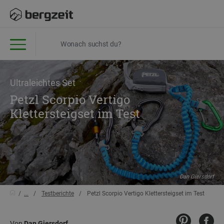
Ultraleichtes Set
Petzl Scorpio Vertigo
Klettersteigset im Test
Dan Giersdorf
...
Testberichte
Petzl Scorpio Vertigo Klettersteigset im Test
Von
Dan Giersdorf