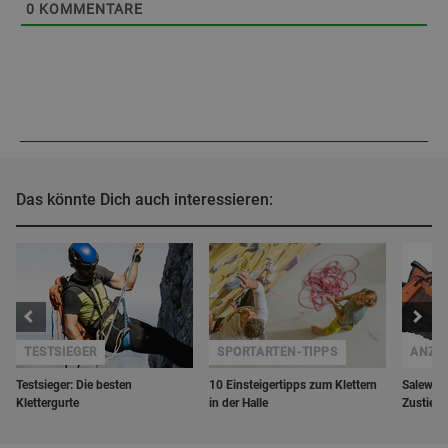
0
KOMMENTARE
Das könnte Dich auch interessieren:
TESTSIEGER
SPORTARTEN-TIPPS
ANZE
Testsieger: Die besten
10 Einsteigertipps zum Klettern
Salewa W
Klettergurte
in der Halle
Zustieg