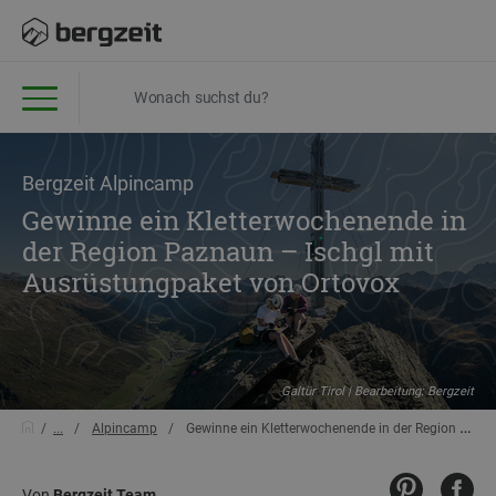
Bergzeit Alpincamp
Gewinne ein Kletterwochenende in
der Region Paznaun – Ischgl mit
Ausrüstungpaket von Ortovox
Galtür Tirol | Bearbeitung: Bergzeit
...
Alpincamp
Gewinne ein Kletterwochenende in der Region Paznaun – Ischgl mit Ausrüstungpaket von Ortovox
Von
Bergzeit Team