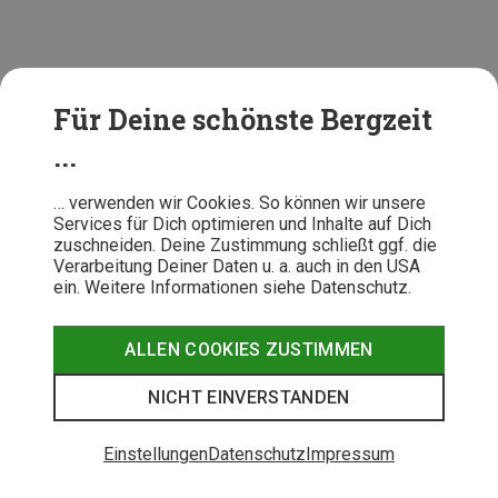
Für Deine schönste Bergzeit
...
… verwenden wir Cookies. So können wir unsere
Services für Dich optimieren und Inhalte auf Dich
zuschneiden. Deine Zustimmung schließt ggf. die
Verarbeitung Deiner Daten u. a. auch in den USA
ein. Weitere Informationen siehe Datenschutz.
ALLEN COOKIES ZUSTIMMEN
Abschließende Tipps zum
Wechseln der Fahrrad-
NICHT EINVERSTANDEN
Bremsbeläge
Einstellungen
Datenschutz
Impressum
Die Bremsbeläge sollten am besten immer
zuhause
gewechselt werden, da Du dort einfach das bessere