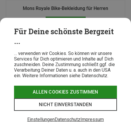
Mons Royale Bike-Bekleidung für Herren
Jetzt entdecken
Für Deine schönste Bergzeit
...
Das könnte Dich auch Interessieren
… verwenden wir Cookies. So können wir unsere
So machst Du Dein Mountainbike winterfest – in 5
Services für Dich optimieren und Inhalte auf Dich
Schritten
zuschneiden. Deine Zustimmung schließt ggf. die
Verarbeitung Deiner Daten u. a. auch in den USA
Die richtige Fahrradbekleidung für den Winter
ein. Weitere Informationen siehe Datenschutz.
Umwelt- und sozialverträglich Mountainbiken: 6
Tipps für den Trail
Mountainbiker und Wanderer: Warum ist ein
ALLEN COOKIES ZUSTIMMEN
Miteinander nicht immer möglich?
NICHT EINVERSTANDEN
Einstellungen
Datenschutz
Impressum