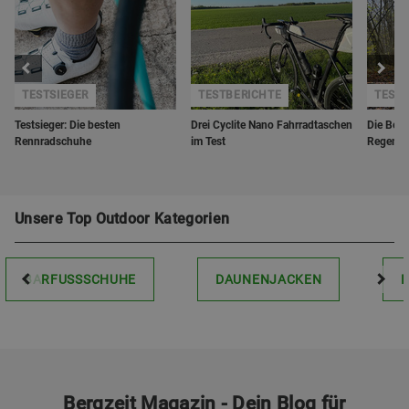
TESTSIEGER
TESTBERICHTE
TEST
Testsieger: Die besten
Drei Cyclite Nano Fahrradtaschen
Die Berg
Rennradschuhe
im Test
Regenho
Unsere Top Outdoor Kategorien
BARFUSSSCHUHE
DAUNENJACKEN
Bergzeit Magazin - Dein Blog für