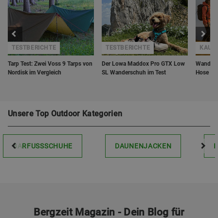
TESTBERICHTE
TESTBERICHTE
KAUF
Tarp Test: Zwei Voss 9 Tarps von
Der Lowa Maddox Pro GTX Low
Wanderh
Nordisk im Vergleich
SL Wanderschuh im Test
Hose zu
Unsere Top Outdoor Kategorien
BARFUSSSCHUHE
DAUNENJACKEN
Bergzeit Magazin - Dein Blog für