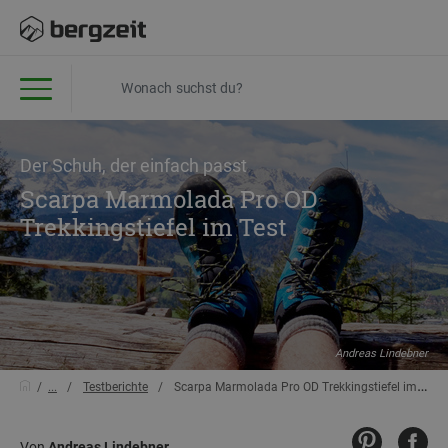
Der Schuh, der einfach passt
Scarpa Marmolada Pro OD
Trekkingstiefel im Test
Andreas Lindebner
...
Testberichte
Scarpa Marmolada Pro OD Trekkingstiefel im Test
Von
Andreas Lindebner