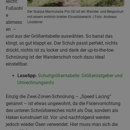
leicht:
Fußsohl
Der Scarpa Marmolada Pro OD ist ein Wander. und Bergschuh
e
mit einem wirklich breiten Einsatzbereich. | Foto: Andreas
abmess
Lindebner
en –
und aus der Größentabelle auswählen. So banal das
klingt, so gut klappt es. Der Schuh passt perfekt, nichts
drückt, nichts ist zu locker und dank der up-to-the-toe-
Schnürung ist der Wanderschuh noch dazu ideal
einstellbar.
Lesetipp:
Schuhgrößentabelle: Größenratgeber und
Umrechnungsinfo
Einzig die Zwei-Zonen-Schnürung – „Speed Lacing“
genannt – ist etwas ungewohnt, da die Fixiervorrichtung
des unteren Schnürbereiches nicht als Öse, sondern als
Haken konstruiert ist. Vor- und nachfolgend werden
jedoch wieder Ösen verwendet. Hier muss man sich die