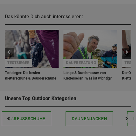
Das könnte Dich auch interessieren:
TESTSIEGER
KAUFBERATUNG
TEST
Testsieger: Die besten
Länge & Durchmesser von
Der Ocu
Kletterschuhe & Boulderschuhe
Kletterseilen: Was ist wichtig?
Kletters
Unsere Top Outdoor Kategorien
BARFUSSSCHUHE
DAUNENJACKEN