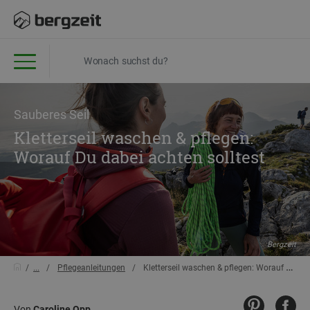
Sauberes Seil
Kletterseil waschen & pflegen:
Worauf Du dabei achten solltest
Bergzeit
...
Pflegeanleitungen
Kletterseil waschen & pflegen: Worauf Du dabei achten solltest
Von
Caroline Opp