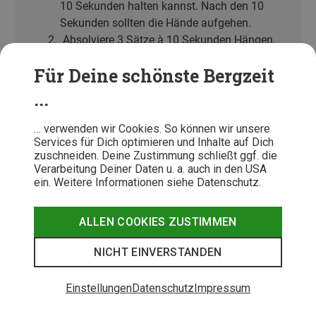
10 Sekunden halten kannst. Nach den 10
Sekunden sollten die Hände aufgehen.
Absolviere 3 Sätze à 10 Sekunden Hängen.
Zwischen den Sätzen machst du 60
Für Deine schönste Bergzeit
Sekunden Pause.
...
👉 Nutze offene Griffe und kein Zusatzgewicht.
… verwenden wir Cookies. So können wir unsere
Services für Dich optimieren und Inhalte auf Dich
zuschneiden. Deine Zustimmung schließt ggf. die
Verarbeitung Deiner Daten u. a. auch in den USA
Teste einfach, wie es sich anfühlt und wo Dein
ein. Weitere Informationen siehe Datenschutz.
persönliches Limit liegt. Absolviere das Einsteigertraining
ein- bis zweimal wöchentlich
für
vier bis sechs Wochen.
ALLEN COOKIES ZUSTIMMEN
Anschließend kannst Du ins gezielte Maximalkraft-
und/oder Kraftausdauertraining gehen.
NICHT EINVERSTANDEN
Anleitungen und Trainings-Ideen am
Einstellungen
Datenschutz
Impressum
Hangboard für Fortgeschrittene