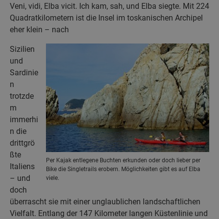
Veni, vidi, Elba vicit. Ich kam, sah, und Elba siegte. Mit 224
Quadratkilometern ist die Insel im toskanischen Archipel
eher klein – nach
Sizilien
und
Sardinie
n
trotzde
m
immerhi
n die
drittgrö
ßte
Per Kajak entlegene Buchten erkunden oder doch lieber per
Italiens
Bike die Singletrails erobern. Möglichkeiten gibt es auf Elba
– und
viele.
doch
überrascht sie mit einer unglaublichen landschaftlichen
Vielfalt. Entlang der 147 Kilometer langen Küstenlinie und