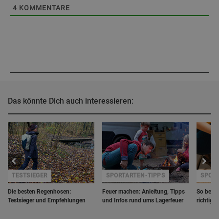
4
KOMMENTARE
Das könnte Dich auch interessieren:
TESTSIEGER
SPORTARTEN-TIPPS
SPORT
Die besten Regenhosen:
Feuer machen: Anleitung, Tipps
So beha
Testsieger und Empfehlungen
und Infos rund ums Lagerfeuer
richtig