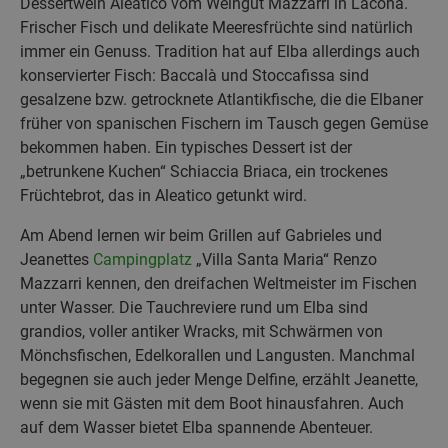
Dessertwein Aleatico vom Weingut Mazzarri in Lacona.
Frischer Fisch und delikate Meeresfrüchte sind natürlich
immer ein Genuss. Tradition hat auf Elba allerdings auch
konservierter Fisch: Baccalà und Stoccafissa sind
gesalzene bzw. getrocknete Atlantikfische, die die Elbaner
früher von spanischen Fischern im Tausch gegen Gemüse
bekommen haben. Ein typisches Dessert ist der
„betrunkene Kuchen“ Schiaccia Briaca, ein trockenes
Früchtebrot, das in Aleatico getunkt wird.
Am Abend lernen wir beim Grillen auf Gabrieles und
Jeanettes
Campingplatz
„Villa Santa Maria“ Renzo
Mazzarri kennen, den dreifachen Weltmeister im Fischen
unter Wasser. Die Tauchreviere rund um Elba sind
grandios, voller antiker Wracks, mit Schwärmen von
Mönchsfischen, Edelkorallen und Langusten. Manchmal
begegnen sie auch jeder Menge Delfine, erzählt Jeanette,
wenn sie mit Gästen mit dem Boot hinausfahren. Auch
auf dem Wasser bietet Elba spannende Abenteuer.