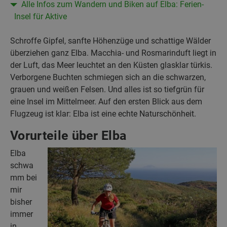
Alle Infos zum Wandern und Biken auf Elba: Ferien-
Insel für Aktive
Schroffe Gipfel, sanfte Höhenzüge und schattige Wälder
überziehen ganz Elba. Macchia- und Rosmarinduft liegt in
der Luft, das Meer leuchtet an den Küsten glasklar türkis.
Verborgene Buchten schmiegen sich an die schwarzen,
grauen und weißen Felsen. Und alles ist so tiefgrün für
eine Insel im Mittelmeer. Auf den ersten Blick aus dem
Flugzeug ist klar: Elba ist eine echte Naturschönheit.
Vorurteile über Elba
Elba
schwa
mm bei
mir
bisher
immer
in