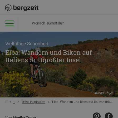
Vielfältige Schönheit
Elba: Wandern und Biken auf
Italiens drittgrößter Insel
Monika Trojer
...
Reise-Inspiration
Elba: Wandern und Biken auf Italiens drittgrößter Insel
Von
Monika Trojer