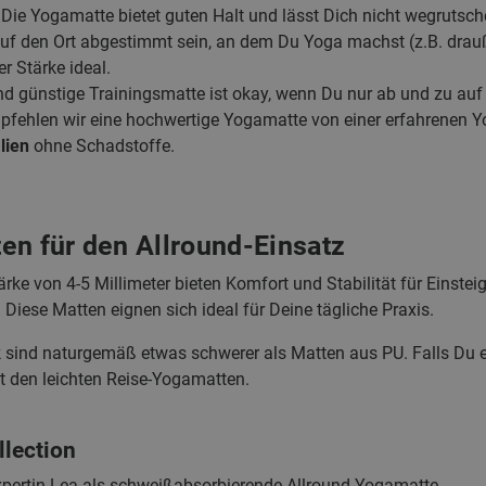
 Die Yogamatte bietet guten Halt und lässt Dich nicht wegrutsch
auf den Ort abgestimmt sein, an dem Du Yoga machst (z.B. drauß
r Stärke ideal.
und günstige Trainingsmatte ist okay, wenn Du nur ab und zu auf
fehlen wir eine hochwertige Yogamatte von einer erfahrenen 
lien
ohne Schadstoffe.
en für den Allround-Einsatz
rke von 4-5 Millimeter bieten Komfort und Stabilität für Einstei
Diese Matten eignen sich ideal für Deine tägliche Praxis.
sind naturgemäß etwas schwerer als Matten aus PU. Falls Du e
it den leichten Reise-Yogamatten.
llection
pertin Lea als schweißabsorbierende Allround-Yogamatte.