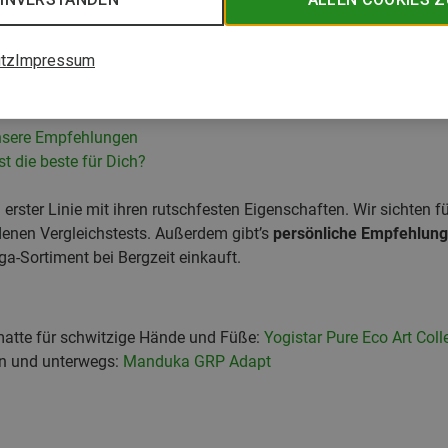
tz
Impressum
 Allround-Einsatz
Test
nsere Empfehlungen
t die beste für Dich?
erster Linie mit ihren rutschfesten Eigenschaften. Wir sichten fü
enen Vergleichstests. Außerdem gibt’s
persönliche Empfehlunge
ga-Sortiment bei Bergzeit einkauft.
atte für schwitzige Hände und Füße:
Yogistar Pure Eco Art Coll
en und unterwegs:
Manduka GRP Adapt