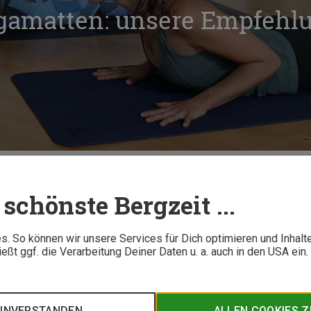
ogamatten: unsere Empfehl
ie besten Yogamatten: unsere Empfehlungen
schönste Bergzeit ...
7 M
. So können wir unsere Services für Dich optimieren und Inhalt
ßt ggf. die Verarbeitung Deiner Daten u. a. auch in den USA ein
zeit Shop überzeugen im Test? Wir zeigen Dir unsere Empfehl
gliche Praxis. Zusätzlich findest Du hier vielseitige Trainings
EINVERSTANDEN
ALLEN COOKIES 