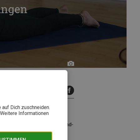
ungen
Bergzeit
inuten Lesezeit
e auf Dich zuschneiden.
. Weitere Informationen
ungen für rutschfeste Allround-
matten, die sich für
ZUSTIMMEN