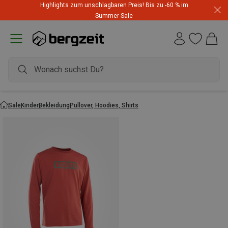
Highlights zum unschlagbaren Preis! Bis zu -60 % im
Summer Sale
Sale
Kinder
Bekleidung
Pullover, Hoodies, Shirts