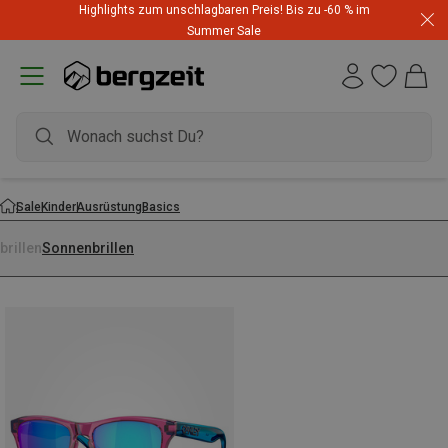
Highlights zum unschlagbaren Preis! Bis zu -60 % im
Summer Sale
Sale
Kinder
Ausrüstung
Basics
brillen
Sonnenbrillen