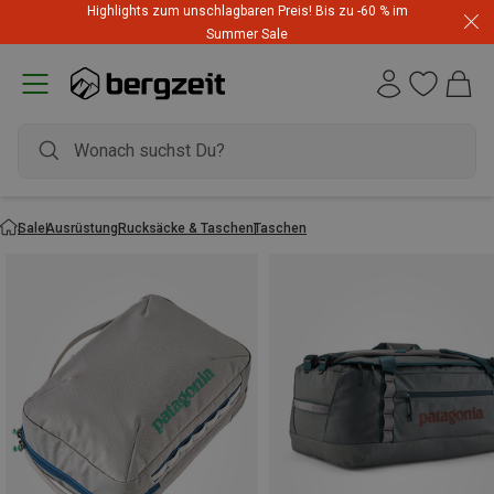
Highlights zum unschlagbaren Preis! Bis zu -60 % im
Summer Sale
Sale
Ausrüstung
Rucksäcke & Taschen
Taschen