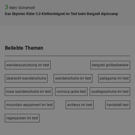
3
Mehr Sicherheit!
Das Skylotec Rider 3.0 Klettersteigset im Test beim Bergzeit Alpincamp
Beliebte Themen
wanderausrüstung im test
bergzeit größenberater
übersicht wanderschuhe
wanderschuhe im test
patagonia im test
lowa wanderschuhe im test
norrona jacke test
zustiegsschuhe im test
mountain equipment im test
arcteryx im test
hardshell test
regenjacken im test