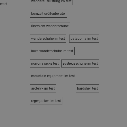
wanderausrüstung im test
estet.
bergzeit größenberater
übersicht wanderschuhe
wanderschuhe im test
patagonia im test
lowa wanderschuhe im test
norrona jacke test
zustiegsschuhe im test
mountain equipment im test
arcteryx im test
hardshell test
regenjacken im test