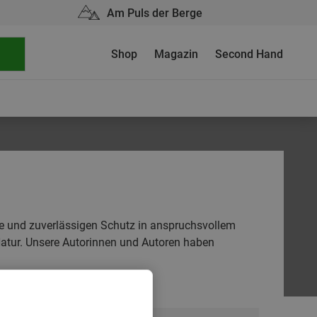
Am Puls der Berge
Shop
Magazin
Second Hand
ce und zuverlässigen Schutz in anspruchsvollem
Natur. Unsere Autorinnen und Autoren haben