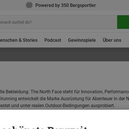
Powered by 350 Bergsportler
enschen & Stories
Podcast
Gewinnspiele
Über uns
lle Bekleidung: The North Face steht für Innovation, Performan
lrunning entwickelt die Marke Ausrüstung für Abenteuer in der 
testet und unter realen Outdoor-Bedingungen ausprobiert.