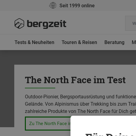
Seit 1999 online
Tests & Neuheiten
Touren & Reisen
Beratung
M
The North Face im Test
Outdoor-Pionier, Bergsportausrüstung und funktione
Gelände. Von Alpinismus über Trekking bis zum Trai
zahlreiche Produkte von The North Face für Dich ge
Zu The North Face im Bergzeit Shop