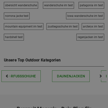
übersicht wanderschuhe
wanderschuhe im test
patagonia im test
norrona jacke test
lowa wanderschuhe im test
mountain equipment im test
zustiegsschuhe im test
arcteryx im test
hardshell test
regenjacken im test
Unsere Top Outdoor Kategorien
BARFUSSSCHUHE
DAUNENJACKEN