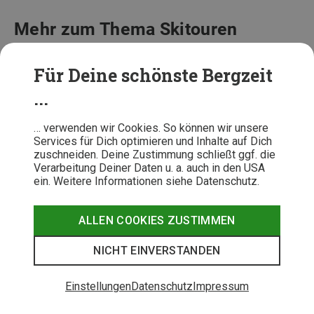
Mehr zum Thema Skitouren
Ein Selbstversuch: Mit Bus und Bahn auf Skitour
3 Skitouren ab München: Mit Bus & Bahn in die
Für Deine schönste Bergzeit
Berge
...
Skitouren richtig planen: 7 Tipps vom Experten
Unsere Tourentipps: 4 Lieblingsskitouren der
… verwenden wir Cookies. So können wir unsere
Bergzeit Mitarbeiter
Services für Dich optimieren und Inhalte auf Dich
Skitourenbekleidung: Richtig anziehen auf Skitour
zuschneiden. Deine Zustimmung schließt ggf. die
Verarbeitung Deiner Daten u. a. auch in den USA
Yoga für Skitourengeher: 7 Asanas zum Mitmachen
ein. Weitere Informationen siehe Datenschutz.
Ski am Rucksack befestigen – aber richtig
ALLEN COOKIES ZUSTIMMEN
NICHT EINVERSTANDEN
Einstellungen
Datenschutz
Impressum