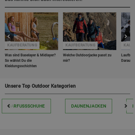
KAUFBERATUNG
KAUFBERATUNG
KAUF
Was sind Baselayer & Midlayer?
Welche Outdoorjacke passt zu
Laufbekl
So wählst Du die
mir?
Darauf s
Kleidungsschichten
Unsere Top Outdoor Kategorien
BARFUSSSCHUHE
DAUNENJACKEN