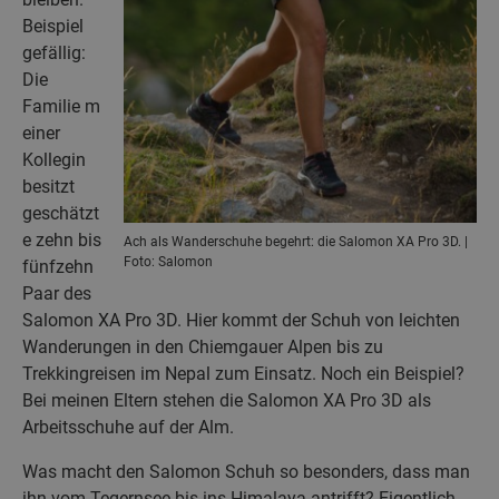
Beispiel
gefällig:
Die
Familie m
einer
Kollegin
besitzt
geschätzt
e zehn bis
Ach als Wanderschuhe begehrt: die Salomon XA Pro 3D. |
Foto: Salomon
fünfzehn
Paar des
Salomon XA Pro 3D. Hier kommt der Schuh von leichten
Wanderungen in den Chiemgauer Alpen bis zu
Trekkingreisen im Nepal zum Einsatz. Noch ein Beispiel?
Bei meinen Eltern stehen die Salomon XA Pro 3D als
Arbeitsschuhe auf der Alm.
Was macht den Salomon Schuh so besonders, dass man
ihn vom Tegernsee bis ins Himalaya antrifft? Eigentlich