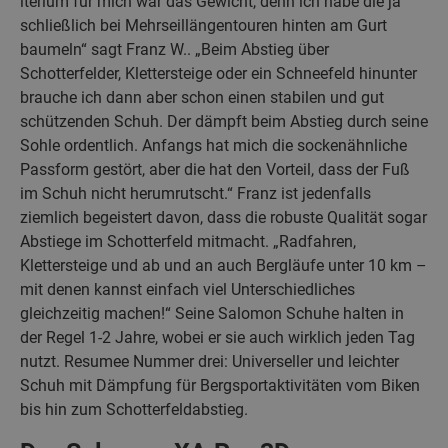
iterium für mich war das Gewicht, denn ich habe die ja
schließlich bei Mehrseillängentouren hinten am Gurt
baumeln“ sagt Franz W.. „Beim Abstieg über
Schotterfelder, Klettersteige oder ein Schneefeld hinunter
brauche ich dann aber schon einen stabilen und gut
schützenden Schuh. Der dämpft beim Abstieg durch seine
Sohle ordentlich. Anfangs hat mich die sockenähnliche
Passform gestört, aber die hat den Vorteil, dass der Fuß
im Schuh nicht herumrutscht.“ Franz ist jedenfalls
ziemlich begeistert davon, dass die robuste Qualität sogar
Abstiege im Schotterfeld mitmacht. „Radfahren,
Klettersteige und ab und an auch Bergläufe unter 10 km –
mit denen kannst einfach viel Unterschiedliches
gleichzeitig machen!“ Seine Salomon Schuhe halten in
der Regel 1-2 Jahre, wobei er sie auch wirklich jeden Tag
nutzt. Resumee Nummer drei: Universeller und leichter
Schuh mit Dämpfung für Bergsportaktivitäten vom Biken
bis hin zum Schotterfeldabstieg.