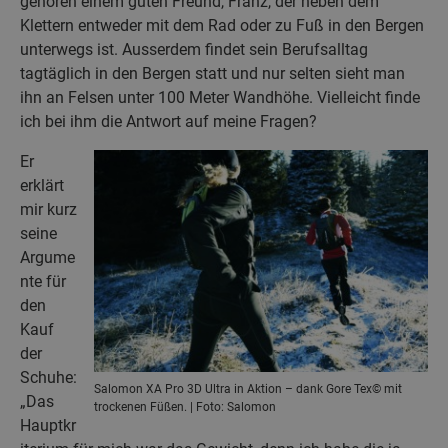
gehören einem guten Freund, Franz, der neben dem
Klettern entweder mit dem Rad oder zu Fuß in den Bergen
unterwegs ist. Ausserdem findet sein Berufsalltag
tagtäglich in den Bergen statt und nur selten sieht man
ihn an Felsen unter 100 Meter Wandhöhe. Vielleicht finde
ich bei ihm die Antwort auf meine Fragen?
Er
erklärt
mir kurz
seine
Argume
nte für
den
Kauf
der
Schuhe:
Salomon XA Pro 3D Ultra in Aktion – dank Gore Tex© mit
„Das
trockenen Füßen. | Foto: Salomon
Hauptkr