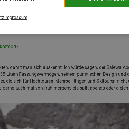
tz
Impressum
skomfort?
kten, damit man sich auskennt: Ich würde sagen, der Salewa Ape
en 35 Litern Fassungsvermögen, seinem puristischen Design und 
rtler, die sich für Hochtouren, Mehrseillängen und Skitouren nicht
 gerne auch mal von früh morgens bis spät abends oder gleich