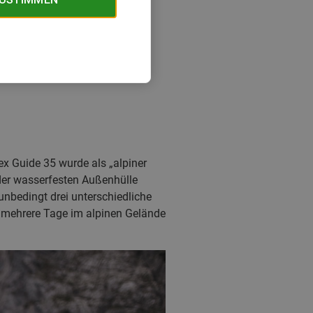
x Guide 35 wurde als „alpiner
der wasserfesten Außenhülle
 unbedingt drei unterschiedliche
 mehrere Tage im alpinen Gelände