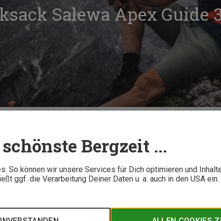
cksack Salewa Apex Guide 3
Der Kletterrucksack Salewa Apex Guide 35 im Test
schönste Bergzeit ...
7 M
. So können wir unsere Services für Dich optimieren und Inhalt
ßt ggf. die Verarbeitung Deiner Daten u. a. auch in den USA ein
 steile, technisch anspruchsvolle Aufstiege und lange Abstieg
n im alpinen Gelände. Welche Eigenschaften den Kletterrucks
 konnte, erfährst Du hier.
EINVERSTANDEN
ALLEN COOKIES 