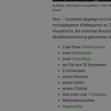
Auffällig: Viel Platz im Haupftfach. | Foto:
Knopf
Also – Vorurteile abgelegt und lo
hochgelegenen Klettergarten an. 
Hauptfachs. Bei manchen Rucksäck
Modellbezeichnung gekommen ist. 
Zwei Paar
Kletterschuhe
zwei
Klettergurte
zwei
Chalk-Bags
ein Set aus 20 Expressen
8 Schraubern
einem Reverso
einem GriGri
einem ClickUp
eine zwei Liter
Trinkblase
Wechselklamotten
Regenjacke