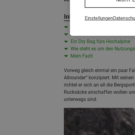
Inhalt
Einstellungen
Datenschu
Mein erster Eindruck
Passform: Der sitzt!
Ein Dry Bag fürs Hochalpine
Wie steht es um den Nutzung
Mein Fazit
Vorweg gleich einmal ein paar Fa
Allrounder“ konzipiert. Mit sein
richtet er sich an all die Bergspo
Rucksäcke anschaffen wollen und
unterwegs sind.