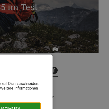
5 im Test
Roman
Knopf
inuten Lesezeit
e auf Dich zuschneiden.
. Weitere Informationen
e konzipiert und verspricht den
ack auszeichnen und ob er
ZUSTIMMEN