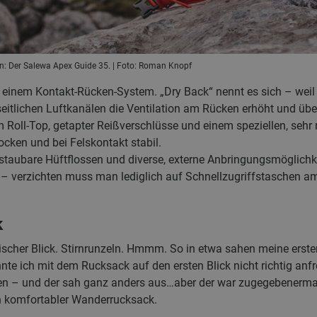
ren: Der Salewa Apex Guide 35. | Foto: Roman Knopf
 einem Kontakt-Rücken-System. „Dry Back“ nennt es sich – weil 
seitlichen Luftkanälen die Ventilation am Rücken erhöht und 
 Roll-Top, getapter Reißverschlüsse und einem speziellen, sehr
cken und bei Felskontakt stabil.
taubare Hüftflossen und diverse, externe Anbringungsmöglichke
– verzichten muss man lediglich auf Schnellzugriffstaschen a
k
tischer Blick. Stirnrunzeln. Hmmm. So in etwa sahen meine ers
te ich mit dem Rucksack auf den ersten Blick nicht richtig anf
ssen – und der sah ganz anders aus…aber der war zugegebenerma
n komfortabler Wanderrucksack.