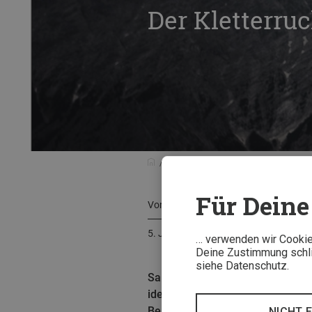
Der Kletterru
Tests & Neuheiten
Testberichte
Für Deine 
Von
Roman Knopf
5. Juli 2020
… verwenden wir Cookies
Deine Zustimmung schlie
siehe Datenschutz.
Salewa hat den Apex Guide 35 für
idealen Rucksack für Tagestoure
Bergzeit Autor Roman überzeugen
NICHT 