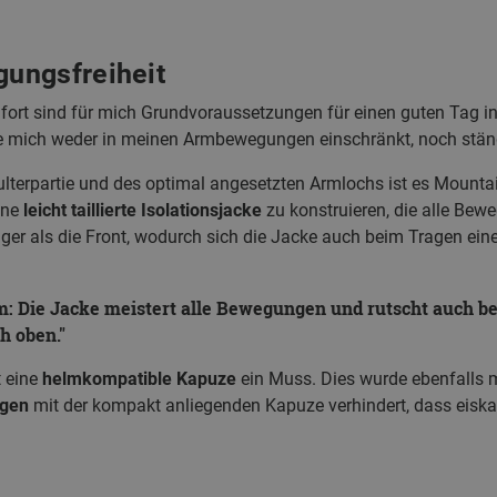
ungsfreiheit
rt sind für mich Grundvoraussetzungen für einen guten Tag in
ke mich weder in meinen Armbewegungen einschränkt, noch ständ
lterpartie und des optimal angesetzten Armlochs ist es Mounta
ine
leicht taillierte Isolationsjacke
zu konstruieren, die alle Bewe
nger als die Front, wodurch sich die Jacke auch beim Tragen ei
: Die Jacke meistert alle Bewegungen und rutscht auch b
h oben.
t eine
helmkompatible Kapuze
ein Muss. Dies wurde ebenfalls m
agen
mit der kompakt anliegenden Kapuze verhindert, dass eiskal