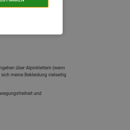
engehen über Alpinklettern (wenn
 sich meine Bekleidung vielseitig
wegungsfreiheit und