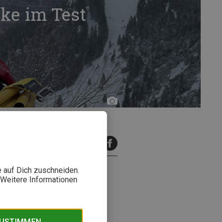
ke im Test
Fabian
von
Schalscha-
Ehrenfeld
inuten Lesezeit
e auf Dich zuschneiden.
. Weitere Informationen
Oreus von Mountain Equipment
zeit-Tester Fabian.
ZUSTIMMEN