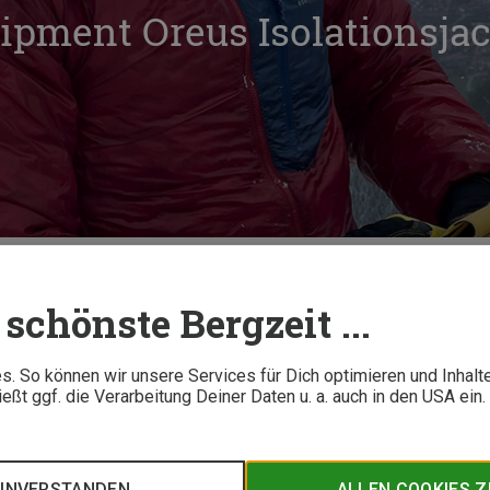
pment Oreus Isolationsjac
Mountain Equipment Oreus Isolationsjacke im Test
schönste Bergzeit ...
5 M
. So können wir unsere Services für Dich optimieren und Inhalt
ßt ggf. die Verarbeitung Deiner Daten u. a. auch in den USA ein
die vom Alpinklettern bis zur Skitour alles mitmacht? Mit der 
Jacke mit innovativer Isolation und top Passform - findet Berg
EINVERSTANDEN
ALLEN COOKIES 