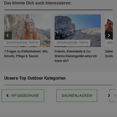
Das könnte Dich auch interessieren:
SPORTARTEN-TIPPS
SPORTARTEN-TIPPS
ANZE
7 Fragen zu Kletterhelmen: Sitz,
Friends, Klemmkeile & Co:
Salewa W
Einsatz, Pflege & Tausch
Welche Klemmgeräte setze ich
Zustieg
wann ein?
Unsere Top Outdoor Kategorien
BARFUSSSCHUHE
DAUNENJACKEN