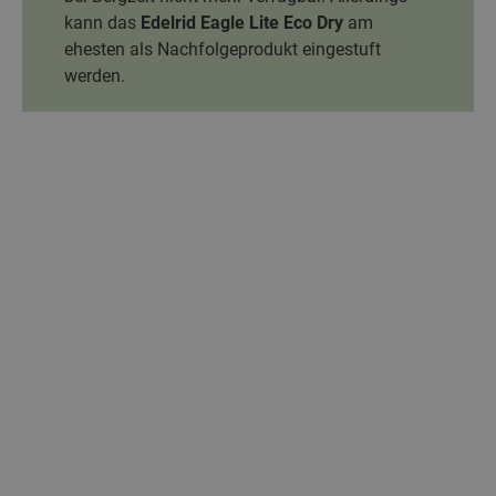
kann das
Edelrid Eagle Lite Eco Dry
am
ehesten als Nachfolgeprodukt eingestuft
werden.