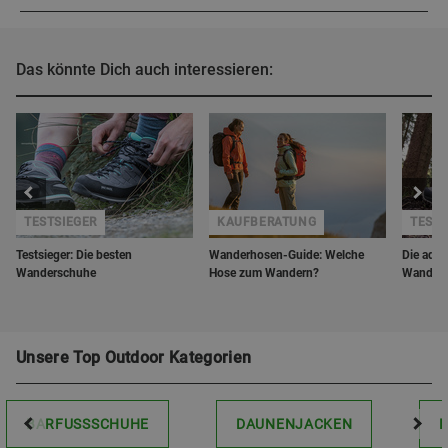
Das könnte Dich auch interessieren:
TESTSIEGER
KAUFBERATUNG
TEST
Testsieger: Die besten
Wanderhosen-Guide: Welche
Die adid
Wanderschuhe
Hose zum Wandern?
Wanders
Unsere Top Outdoor Kategorien
BARFUSSSCHUHE
DAUNENJACKEN