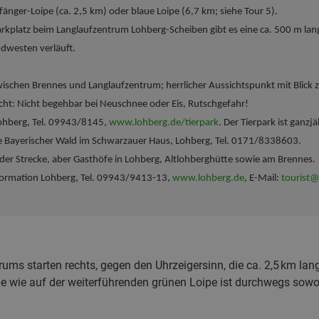
änger-Loipe (ca. 2,5 km) oder blaue Loipe (6,7 km; siehe Tour 5).
platz beim Langlaufzentrum Lohberg-Scheiben gibt es eine ca. 500 m lan
dwesten verläuft.
ischen Brennes und Langlaufzentrum; herrlicher Aussichtspunkt mit Blick
cht: Nicht begehbar bei Neuschnee oder Eis, Rutschgefahr!
ohberg, Tel. 09943/8145,
www.lohberg.de/tierpark
. Der Tierpark ist ganzjä
ie Bayerischer Wald im Schwarzauer Haus, Lohberg, Tel. 0171/8338603.
 der Strecke, aber Gasthöfe in Lohberg, Altlohberghütte sowie am Brennes.
formation Lohberg, Tel. 09943/9413-13,
www.lohberg.de
, E-Mail:
tourist@
ums starten rechts, gegen den Uhrzeigersinn, die ca. 2,5 km lan
pe wie auf der weiterführenden grünen Loipe ist durchwegs sowo