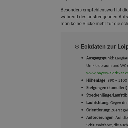
Besonders empfehlenswert ist die
während des anstrengenden Aufst
man keine Blicke mehr für die sc
❄️ Eckdaten zur Loi
Ausgangspunkt:
Langlau
Umkleideraum und WC di
www.bayerwaldticket.
Höhenlage:
990 – 1100
Steigungen (kumuliert)
Streckenlänge/Laufstil:
Laufrichtung:
Gegen den 
Orientierung:
Zuerst ge
Anforderungen:
Auf die
Schlussabfahrt, die auch