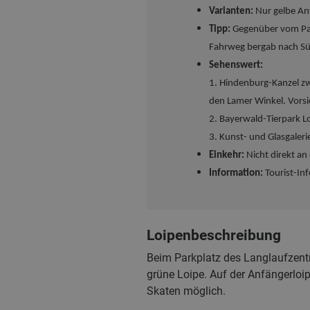
Varianten:
Nur gelbe Anf
Tipp:
Gegenüber vom Park
Fahrweg bergab nach Sü
Sehenswert:
1. Hindenburg-Kanzel zw
den Lamer Winkel. Vorsi
2. Bayerwald-Tierpark L
3. Kunst- und Glasgaler
Einkehr:
Nicht direkt an
Information:
Tourist-In
Loipenbeschreibung
Beim Parkplatz des Langlaufzentr
grüne Loipe. Auf der Anfängerloi
Skaten möglich.