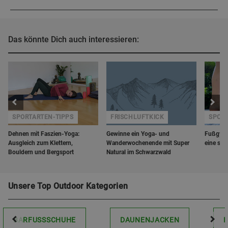
Das könnte Dich auch interessieren:
SPORTARTEN-TIPPS
FRISCHLUFTKICK
SPORT
Dehnen mit Faszien-Yoga:
Gewinne ein Yoga- und
Fußgymn
Ausgleich zum Klettern,
Wanderwochenende mit Super
eine sta
Bouldern und Bergsport
Natural im Schwarzwald
Unsere Top Outdoor Kategorien
BARFUSSSCHUHE
DAUNENJACKEN