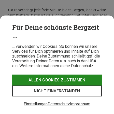
Claire verbringt jede freie Minute in den Bergen, idealerweise
beim Klettern. Dafür ist sie auch ziemlich viel unterwegs, egal
ob in den Alpen, in den Anden oder auch mal, in Vietnam um die
Für Deine schönste Bergzeit
asiatischen Klettermöglichkeiten auszukundschaften. Den
Winter nutzt Claire für Skitouren, aber auch da versucht sie
...
natürlich immer, ein trockenes Stückchen Fels zu finden.
… verwenden wir Cookies. So können wir unsere
Mehr Beiträge von Claire Brangeon
Services für Dich optimieren und Inhalte auf Dich
zuschneiden. Deine Zustimmung schließt ggf. die
Verarbeitung Deiner Daten u. a. auch in den USA
ein. Weitere Informationen siehe Datenschutz.
Rubriken und Themen
ALLEN COOKIES ZUSTIMMEN
Kletterausrüstung im Test
Klettergurte im Test
Klettern
NICHT EINVERSTANDEN
Testberichte
Einstellungen
Datenschutz
Impressum