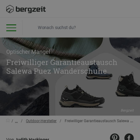
Optischer Mangel
Freiwilliger Garantieaustausch
Salewa Puez Wanderschuhe
Bergzeit
...
Outdoor-Hersteller
Freiwilliger Garantieaustausch Salewa Puez Wanderschuhe
Von
Judith Hackinger