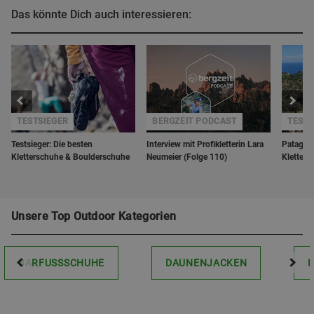
Das könnte Dich auch interessieren:
T
TESTSIEGER
BERGZEIT PODCAST
TEST
Testsieger: Die besten
Interview mit Profikletterin Lara
Patagoni
Kletterschuhe & Boulderschuhe
Neumeier (Folge 110)
Kletterk
Unsere Top Outdoor Kategorien
BARFUSSSCHUHE
DAUNENJACKEN