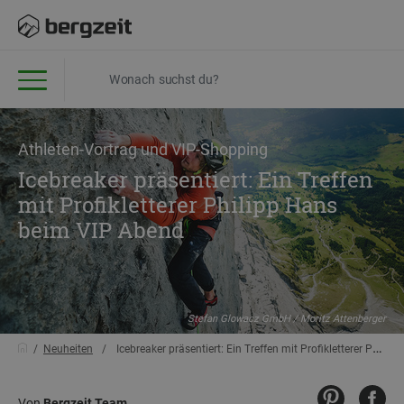
Athleten-Vortrag und VIP-Shopping
Icebreaker präsentiert: Ein Treffen
mit Profikletterer Philipp Hans
beim VIP Abend
Stefan Glowacz GmbH / Moritz Attenberger
Neuheiten
Icebreaker präsentiert: Ein Treffen mit Profikletterer Philipp Hans beim VIP Abend
Von
Bergzeit Team