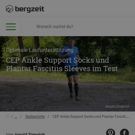
Optimale Laufunterstützung
CEP Ankle Support Socks und
Plantar Fascitiis Sleeves im Test
Arnold Zimprich
...
Testberichte
CEP Ankle Support Socks und Plantar Fascitiis Sleeves im Test
Von
Arnold Zimprich