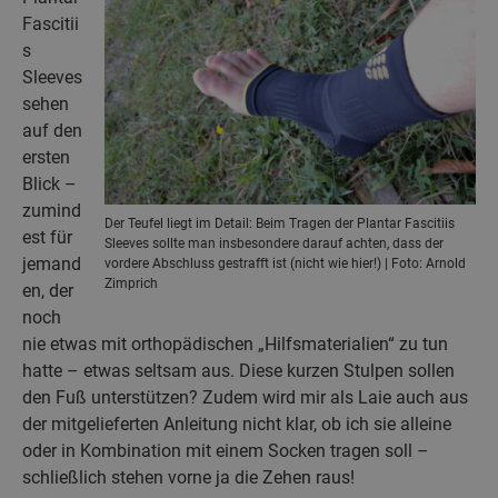
Fascitii
s
Sleeves
sehen
auf den
ersten
Blick –
zumind
Der Teufel liegt im Detail: Beim Tragen der Plantar Fascitiis
est für
Sleeves sollte man insbesondere darauf achten, dass der
jemand
vordere Abschluss gestrafft ist (nicht wie hier!) | Foto: Arnold
Zimprich
en, der
noch
nie etwas mit orthopädischen „Hilfsmaterialien“ zu tun
hatte – etwas seltsam aus. Diese kurzen Stulpen sollen
den Fuß unterstützen? Zudem wird mir als Laie auch aus
der mitgelieferten Anleitung nicht klar, ob ich sie alleine
oder in Kombination mit einem Socken tragen soll –
schließlich stehen vorne ja die Zehen raus!