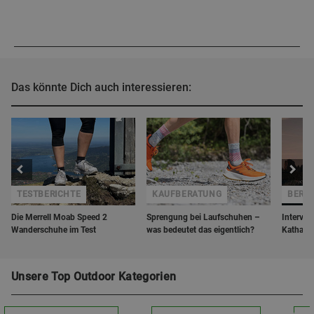
Das könnte Dich auch interessieren:
TESTBERICHTE
KAUFBERATUNG
BERGZ
Die Merrell Moab Speed 2
Sprengung bei Laufschuhen –
Interview
Wanderschuhe im Test
was bedeutet das eigentlich?
Katharin
Unsere Top Outdoor Kategorien