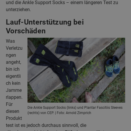
und die Ankle Support Socks – einem längeren Test zu
unterziehen.
Lauf-Unterstützung bei
Vorschäden
Was
Verletzu
ngen
angeht,
bin ich
eigentli
ch kein
Jamme
rlappen.
Für
Die Ankle Support Socks (links) und Plantar Fascitiis Sleeves
diesen
(rechts) von CEP. | Foto: Arnold Zimprich
Produkt
test ist es jedoch durchaus sinnvoll, die