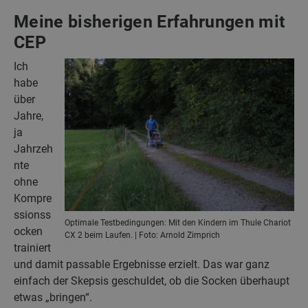
Meine bisherigen Erfahrungen mit
CEP
Ich
habe
über
Jahre,
ja
Jahrzeh
nte
ohne
Kompre
ssionss
Optimale Testbedingungen: Mit den Kindern im Thule Chariot
ocken
CX 2 beim Laufen. | Foto: Arnold Zimprich
trainiert
und damit passable Ergebnisse erzielt. Das war ganz
einfach der Skepsis geschuldet, ob die Socken überhaupt
etwas „bringen“.