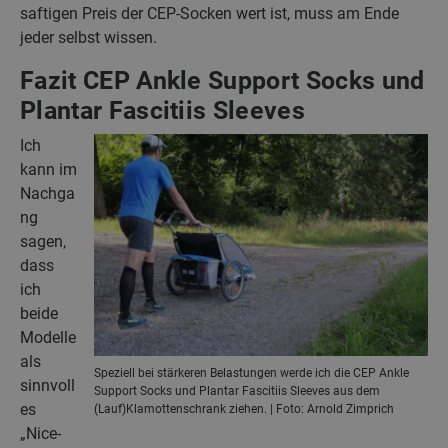
saftigen Preis der CEP-Socken wert ist, muss am Ende
jeder selbst wissen.
Fazit CEP Ankle Support Socks und
Plantar Fascitiis Sleeves
Ich
kann im
Nachga
ng
sagen,
dass
ich
beide
Modelle
als
Speziell bei stärkeren Belastungen werde ich die CEP Ankle
sinnvoll
Support Socks und Plantar Fascitiis Sleeves aus dem
es
(Lauf)Klamottenschrank ziehen. | Foto: Arnold Zimprich
„Nice-