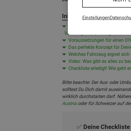
Inhalt
Einstellungen
Datenschu
Video: Camper-Ausbau leicht 
Vero zeigen Dir, wie's geht
Voraussetzungen für einen D
Das perfekte Konzept für Dei
Welches Fahrzeug eignet sich
Video: Was gibt es alles zu 
Checkliste erledigt! Wie geht e
Bitte beachte: Der Aus- oder Umb
solltest Du Dich damit auseinand
wirklich durchstarten darf. Näher
Austria
oder für Schweizer auf de
✅ Deine Checkliste