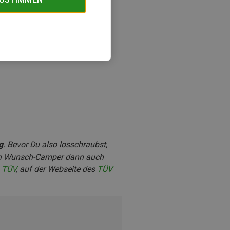
g
. Bevor Du also losschraubst,
Dein Wunsch-Camper dann auch
n TÜV
, auf der Webseite des
TÜV