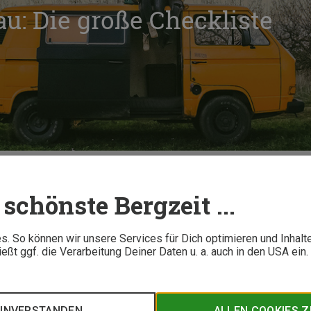
: Die große Checkliste
per-Ausbau: Die große Checkliste
schönste Bergzeit ...
10 M
. So können wir unsere Services für Dich optimieren und Inhalt
ßt ggf. die Verarbeitung Deiner Daten u. a. auch in den USA ein
Kochstelle, Wohnzimmer und Veranda auf kleinstem Raum - und 
ein fertig ausgestatteter Van jedoch zu teuer ist, möchte sei
i zu beachten gibt, verrät Berzeit Expertin Vero Wöckner.
EINVERSTANDEN
ALLEN COOKIES 