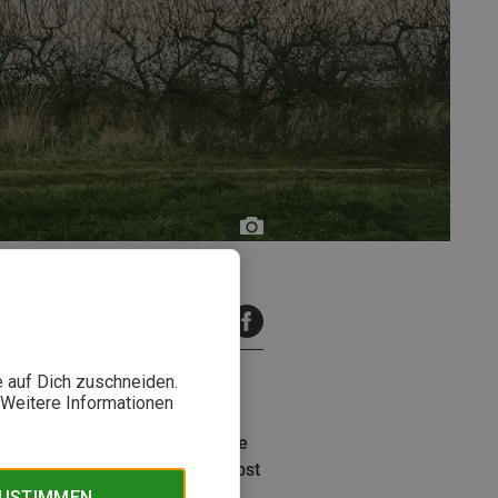
Toa
Heftiba/Unsplash
inuten Lesezeit
e auf Dich zuschneiden.
. Weitere Informationen
ist auch noch mobil. Für viele
n Fahrzeug möglicherweise selbst
ZUSTIMMEN