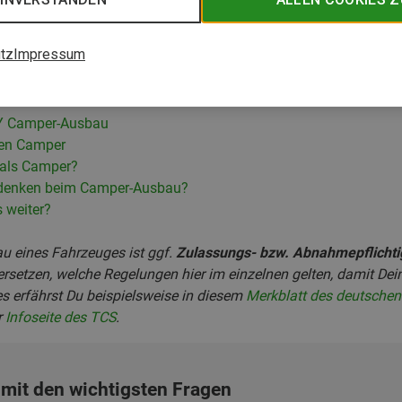
tz
Impressum
gemacht - Experten Alex und
IY Camper-Ausbau
nen Camper
 als Camper?
bedenken beim Camper-Ausbau?
s weiter?
au eines Fahrzeuges ist ggf.
Zulassungs- bzw. Abnahmepflichti
ersetzen, welche Regelungen hier im einzelnen gelten, damit 
es erfährst Du beispielsweise in diesem
Merkblatt des deutsche
r
Infoseite des TCS
.
 mit den wichtigsten Fragen